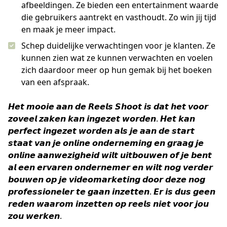
afbeeldingen. Ze bieden een entertainment waarde
die gebruikers aantrekt en vasthoudt. Zo win jij tijd
en maak je meer impact.
Schep duidelijke verwachtingen voor je klanten. Ze
kunnen zien wat ze kunnen verwachten en voelen
zich daardoor meer op hun gemak bij het boeken
van een afspraak.
𝙃𝙚𝙩 𝙢𝙤𝙤𝙞𝙚 𝙖𝙖𝙣 𝙙𝙚 𝙍𝙚𝙚𝙡𝙨 𝙎𝙝𝙤𝙤𝙩 𝙞𝙨 𝙙𝙖𝙩 𝙝𝙚𝙩 𝙫𝙤𝙤𝙧 
𝙯𝙤𝙫𝙚𝙚𝙡 𝙯𝙖𝙠𝙚𝙣 𝙠𝙖𝙣 𝙞𝙣𝙜𝙚𝙯𝙚𝙩 𝙬𝙤𝙧𝙙𝙚𝙣. 𝙃𝙚𝙩 𝙠𝙖𝙣 
𝙥𝙚𝙧𝙛𝙚𝙘𝙩 𝙞𝙣𝙜𝙚𝙯𝙚𝙩 𝙬𝙤𝙧𝙙𝙚𝙣 𝙖𝙡𝙨 𝙟𝙚 𝙖𝙖𝙣 𝙙𝙚 𝙨𝙩𝙖𝙧𝙩 
𝙨𝙩𝙖𝙖𝙩 𝙫𝙖𝙣 𝙟𝙚 𝙤𝙣𝙡𝙞𝙣𝙚 𝙤𝙣𝙙𝙚𝙧𝙣𝙚𝙢𝙞𝙣𝙜 𝙚𝙣 𝙜𝙧𝙖𝙖𝙜 𝙟𝙚 
𝙤𝙣𝙡𝙞𝙣𝙚 𝙖𝙖𝙣𝙬𝙚𝙯𝙞𝙜𝙝𝙚𝙞𝙙 𝙬𝙞𝙡𝙩 𝙪𝙞𝙩𝙗𝙤𝙪𝙬𝙚𝙣 𝙤𝙛 𝙟𝙚 𝙗𝙚𝙣𝙩 
𝙖𝙡 𝙚𝙚𝙣 𝙚𝙧𝙫𝙖𝙧𝙚𝙣 𝙤𝙣𝙙𝙚𝙧𝙣𝙚𝙢𝙚𝙧 𝙚𝙣 𝙬𝙞𝙡𝙩 𝙣𝙤𝙜 𝙫𝙚𝙧𝙙𝙚𝙧 
𝙗𝙤𝙪𝙬𝙚𝙣 𝙤𝙥 𝙟𝙚 𝙫𝙞𝙙𝙚𝙤𝙢𝙖𝙧𝙠𝙚𝙩𝙞𝙣𝙜 𝙙𝙤𝙤𝙧 𝙙𝙚𝙯𝙚 𝙣𝙤𝙜 
𝙥𝙧𝙤𝙛𝙚𝙨𝙨𝙞𝙤𝙣𝙚𝙡𝙚𝙧 𝙩𝙚 𝙜𝙖𝙖𝙣 𝙞𝙣𝙯𝙚𝙩𝙩𝙚𝙣. 𝙀𝙧 𝙞𝙨 𝙙𝙪𝙨 𝙜𝙚𝙚𝙣 
𝙧𝙚𝙙𝙚𝙣 𝙬𝙖𝙖𝙧𝙤𝙢 𝙞𝙣𝙯𝙚𝙩𝙩𝙚𝙣 𝙤𝙥 𝙧𝙚𝙚𝙡𝙨 𝙣𝙞𝙚𝙩 𝙫𝙤𝙤𝙧 𝙟𝙤𝙪 
𝙯𝙤𝙪 𝙬𝙚𝙧𝙠𝙚𝙣.